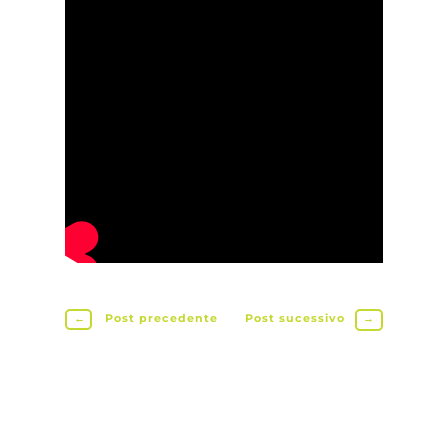
←
Post precedente
Post sucessivo
→