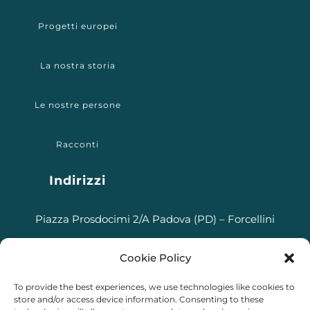
Progetti europei
La nostra storia
Le nostre persone
Racconti
Indirizzi
Piazza Prosdocimi 2/A Padova (PD) – Forcellini
Via Stefano dall’Arzere, 18/A Padova (PD) – Arcella
Cookie Policy
Contatti
To provide the best experiences, we use technologies like cookies to
store and/or access device information. Consenting to these