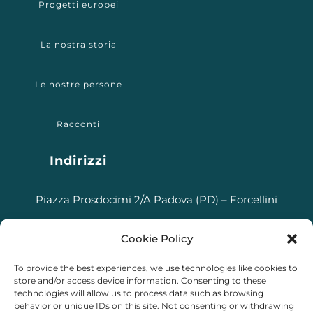
Progetti europei
La nostra storia
Le nostre persone
Racconti
Indirizzi
Piazza Prosdocimi 2/A Padova (PD) – Forcellini
Via Stefano dall’Arzere, 18/A Padova (PD) – Arcella
Cookie Policy
Contatti
To provide the best experiences, we use technologies like cookies to
store and/or access device information. Consenting to these
technologies will allow us to process data such as browsing
049 802 4648
behavior or unique IDs on this site. Not consenting or withdrawing