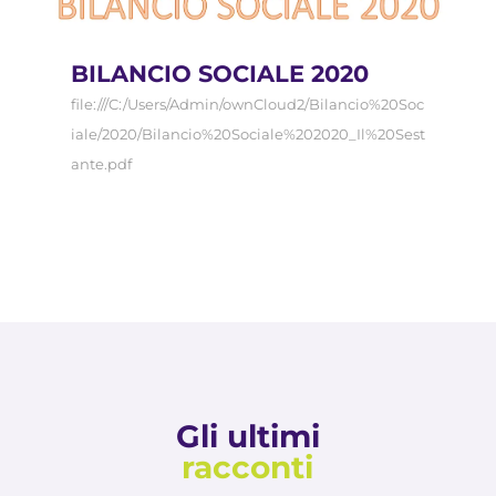
BILANCIO SOCIALE 2020
file:///C:/Users/Admin/ownCloud2/Bilancio%20Soc
iale/2020/Bilancio%20Sociale%202020_Il%20Sest
ante.pdf
Gli ultimi
racconti