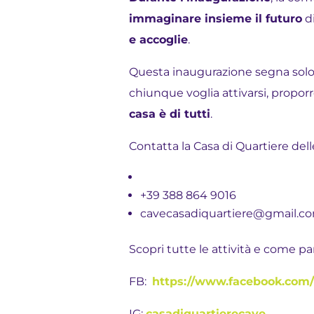
immaginare insieme il futuro
di
e accoglie
.
Questa inaugurazione segna solo l
chiunque voglia attivarsi, proporr
casa è di tutti
.
Contatta la Casa di Quartiere del
+39 388 864 9016
cavecasadiquartiere@gmail.c
Scopri tutte le attività e come par
FB:
https://www.facebook.com/
IG:
casadiquartierecave