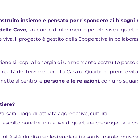
struito insieme e pensato per rispondere ai bisogni re
delle Cave
, un punto di riferimento per chi vive il quarti
 viva. Il progetto è gestito della Cooperativa in collabora
ione si respira l’energia di un momento costruito passo 
i e realtà del terzo settore. La Casa di Quartiere prende vit
mette al centro le
persone e le relazioni
, con uno sguard
tiere?
, sarà luogo di: attività aggregative, culturali
e di ascolto nonchè iniziative di quartiere co-progettate co
unità si è riunita per festeggiare tra sorrisi, parole, musi