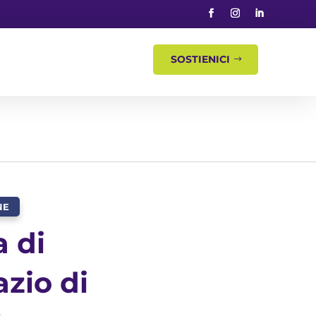
SOSTIENICI
NE
 di
azio di