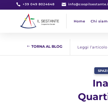

+39 049 8024648

info@coopilsestante.
Home
Chi siam
TORNA AL BLOG
Leggi l’articolo
SPAZI
Ina
Quarti