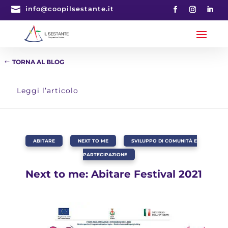

info@coopilsestante.it
TORNA AL BLOG
Leggi l’articolo
ABITARE
,
NEXT TO ME
,
SVILUPPO DI COMUNITÀ E
PARTECIPAZIONE
Next to me: Abitare Festival 2021