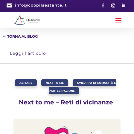

info@coopilsestante.it
TORNA AL BLOG
Leggi l’articolo
ABITARE
,
NEXT TO ME
,
SVILUPPO DI COMUNITÀ E
PARTECIPAZIONE
Next to me – Reti di vicinanze ​